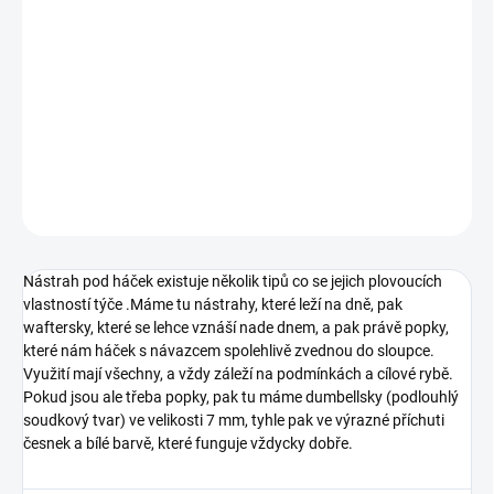
−
+
Přidat do košíku
Výrazně česneková bílá popka ve velikosti 7 mm a tvaru dumbells.
Top nástraha nejen do chladné vody, ale ryby jí budou milovat celý
rok.
DETAILNÍ INFORMACE
ZEPTAT SE
Nástrah pod háček existuje několik tipů co se jejich plovoucích
vlastností týče .Máme tu nástrahy, které leží na dně, pak
waftersky, které se lehce vznáší nade dnem, a pak právě popky,
které nám háček s návazcem spolehlivě zvednou do sloupce.
Využití mají všechny, a vždy záleží na podmínkách a cílové rybě.
Pokud jsou ale třeba popky, pak tu máme dumbellsky (podlouhlý
soudkový tvar) ve velikosti 7 mm, tyhle pak ve výrazné příchuti
česnek a bílé barvě, které funguje vždycky dobře.